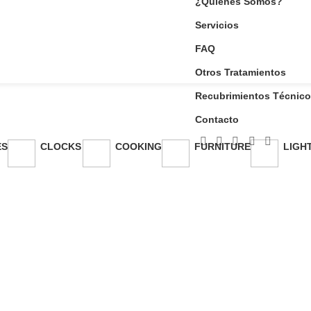
¿Quiénes Somos?
Servicios
FAQ
Otros Tratamientos
Clocks
Recubrimientos Técnic
Contacto
ES
CLOCKS
COOKING
FURNITURE
LIGH
1 Product
1 Product
5 Products
1 Pro