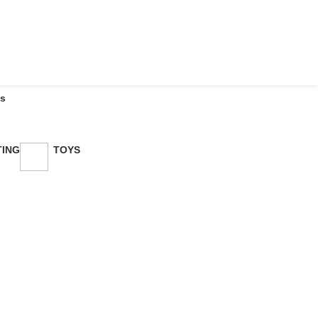
os
TING
TOYS
duct
1 Product