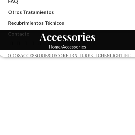
FAQ
Otros Tratamientos
Recubrimientos Técnicos
Accessories
Contacto
Home
Accessories
TODOS
ACCESSORIES
DECOR
FURNITURE
KITCHEN
LIGHTING
Imperdiet mauris a nontin
Potenti parturient parturie
Accessories
Accessories