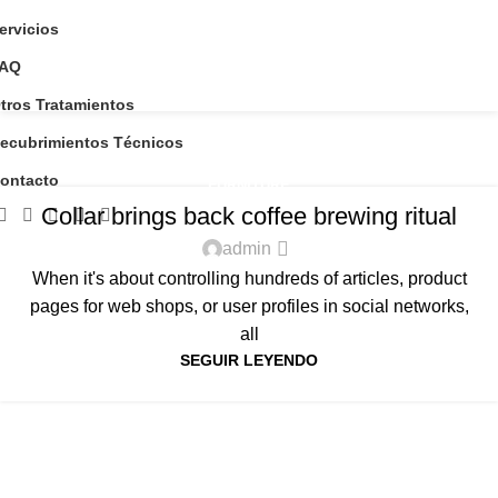
ervicios
AQ
tros Tratamientos
Furniture
ecubrimientos Técnicos
Home
Archive by Category "Furniture"
ontacto
FURNITURE
Collar brings back coffee brewing ritual
admin
When it's about controlling hundreds of articles, product
pages for web shops, or user profiles in social networks,
all
SEGUIR LEYENDO