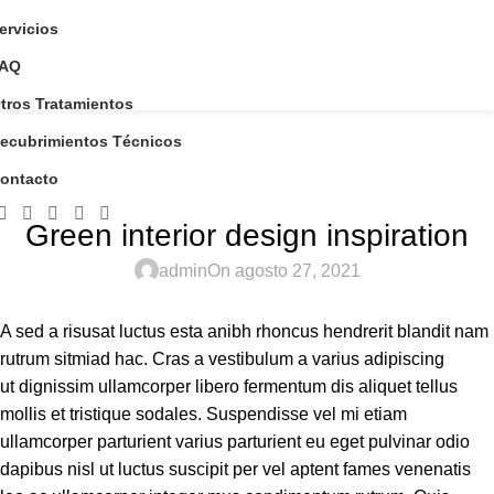
ervicios
AQ
tros Tratamientos
Blog
ecubrimientos Técnicos
Home
Inspiration
ontacto
INSPIRATION
Green interior design inspiration
admin
On agosto 27, 2021
A sed a risusat luctus esta anibh rhoncus hendrerit blandit nam
rutrum sitmiad hac. Cras a vestibulum a varius adipiscing
ut dignissim ullamcorper libero fermentum dis aliquet tellus
mollis et tristique sodales. Suspendisse vel mi etiam
ullamcorper parturient varius parturient eu eget pulvinar odio
dapibus nisl ut luctus suscipit per vel aptent fames venenatis